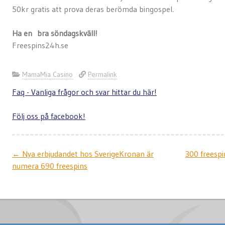
50kr gratis att prova deras berömda bingospel.
Ha en bra söndagskväll!
Freespins24h.se
MamaMia Casino
Permalink
Faq - Vanliga frågor och svar hittar du här!
Följ oss på facebook!
Post
←
Nya erbjudandet hos SverigeKronan är
300 freespi
numera 690 freespins
navigation