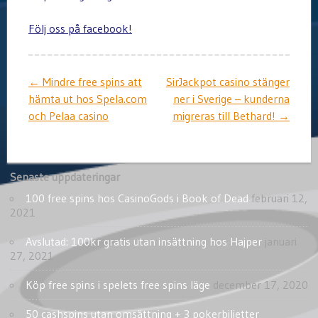
Följ oss på facebook!
Post
←
Mindre free spins att
SirJackpot casino stänger
hämta ut hos Spela.com
ner i Sverige – kunderna
navigation
och Pelaa casino
migreras till Bethard!
→
Senaste uppdateringar
100 free spins hos CasinoGods i Book of Dead
februari 12,
2021
Avslutad: 100kr gratis utan insättning hos Hajper
januari
27, 2021
Köp free spins i spelets free spins läge
december 17, 2020
50 cashspins utan omsättning + 3 pokerbiljetter