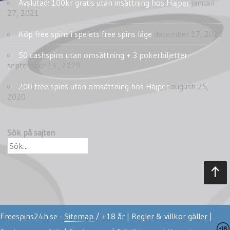
Avslutad: 100kr gratis utan insättning hos Hajper
januari
27, 2021
Köp free spins i spelets free spins läge
december 17, 2020
50 cashspins utan omsättning + 3 pokerbiljetter
september 14, 2020
200 free spins utan omsättning hos Hajper
augusti 25,
2020
Sök på sajten
Sök:
↑
Freespins24h.se -
Sitemap
/ +18 år | Regler & villkor gäller |