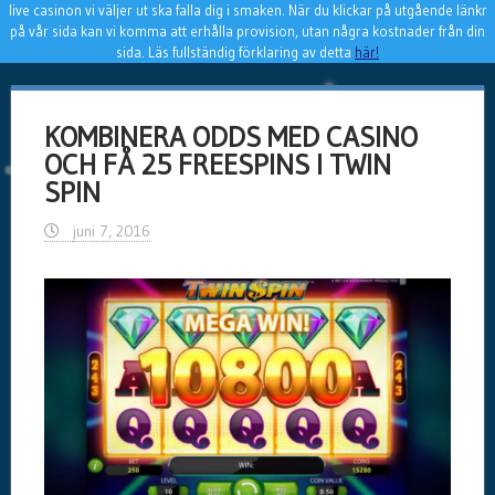
live casinon vi väljer ut ska falla dig i smaken. När du klickar på utgående länkr
på vår sida kan vi komma att erhålla provision, utan några kostnader från din
sida. Läs fullständig förklaring av detta
här!
KOMBINERA ODDS MED CASINO
OCH FÅ 25 FREESPINS I TWIN
SPIN
juni 7, 2016