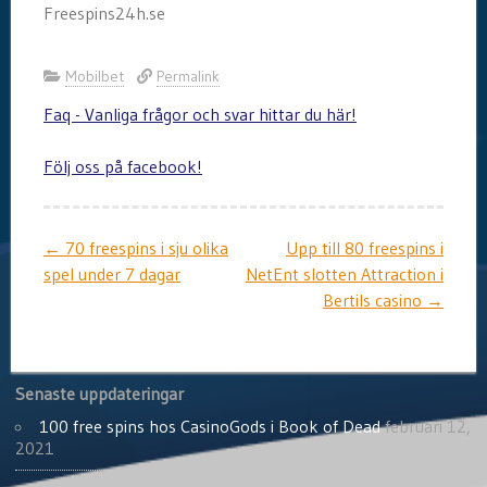
Freespins24h.se
Mobilbet
Permalink
Faq - Vanliga frågor och svar hittar du här!
Följ oss på facebook!
Post
←
70 freespins i sju olika
Upp till 80 freespins i
spel under 7 dagar
NetEnt slotten Attraction i
navigation
Bertils casino
→
Senaste uppdateringar
100 free spins hos CasinoGods i Book of Dead
februari 12,
2021