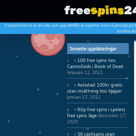
Freespins24h.se är en sida som upprätthålls av experter inom iGamingbranchen. 
komma att e
Senaste uppdateringar
100 free spins hos
CasinoGods i Book of Dead
februari 12, 2021
Avslutad: 100kr gratis
utan insättning hos Hajper
januari 27, 2021
Köp free spins i spelets
free spins läge
december 17,
2020
50 cashspins utan