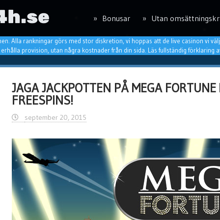
Skip
Bonusar
Utan omsättningskr
Alla rankningar görs med stor diskretion, vi hoppas att de live casinon vi väljer
to
rhålla provision, utan några kostnader från din sida. Läs fullständig förklaring 
content
JAGA JACKPOTTEN PÅ MEGA FORTUNE 
FREESPINS!
september 20, 2015