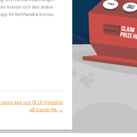
usen kronor och den andra
upp till femhundra kronor.
tssons app och få 10 freespins
på Dazzle Me
→