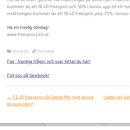
kommer du att få 40 freespins och 50% i bonus upp till ett t
insättningen kommer du att få 40 freespins plus 75% i bonus 
Ha en trevlig söndag!
www.freespins24h.se
Vinnarum
Permalink
Faq - Vanliga frågor och svar hittar du här!
Följ oss på facebook!
Post
←
Få 30 freespins på Dazzle Me med denna
Ladda ner Be
bonuskoden!
navigation