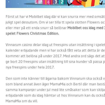
Först ut har vi Mobilbet idag där vi kan snurra mer med omsätt
juligt spel dessutom. Om vi ser tilla tt spela slotten Flowers oc
eller mer på ett enda snurr så belönar
Mobilbet oss idag med 1
spelet Flowers Christmas Edition.
Vinnarum casino delar idag ut freespins utan insättning i spele
kalender erbjudande men vi har också fått veta att detta är d
kommer att belöna på under 2017. Med andra ord sägs det at
ge bort 20 freespins utan insättning till sina kunder så passa p
nya freespins under hela 2017.
Den som inte känner till ägarna bakom Vinnarum ska också ve
som bland annat även äger MamaMia och Bertil där man bestäm
samma kampanjer under jul med lite småsaker som kan skilja ib
erbjudande som du idag hämtar ut hos Vinnarum kan du också 
MamaMia om du vill.