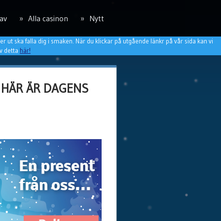
av
Alla casinon
Nytt
 ut ska falla dig i smaken. När du klickar på utgående länkr på vår sida kan vi
av detta
här!
 HÄR ÄR DAGENS