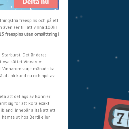
ningsfria freespins och på ett
h även ser till att vinna 100kr
5 freespins utan omsättning i
t Starburst. Det är deras
et nya sättet Vinnarum
t Vinnarum varje månad ska
å att bli kund nu och njut av
ta att det ägs av Bonnier
t sig för att köra exakt
land. Innebär alltså att ett
hämta ut hos Bertil eller