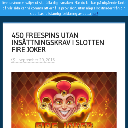
live casinon vi väljer ut ska falla dig i smaken. När du klickar på utgående länkr
på vår sida kan vi komma att erhålla provision, utan några kostnader från din
sida. Läs fullständig förklaring av detta
här!
450 FREESPINS UTAN
INSÄTTNINGSKRAV I SLOTTEN
FIRE JOKER
september 20, 2016