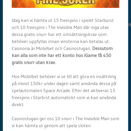
Idag kan vi hämta ut 15 freespins i spelet Starburst
och 10 freespins i The Invisible Man där inga utav
dessa gratis snurr har ett omsättningskrav som
behöver uppfyllas innan vinsterna kan betalas ut.
Casinona är Mobilbet och Casinostugan.
Dessutom
kan alla som inte har ett konto hos iGame få 450
gratis snurr utan krav.
Hos Mobilbet behöver vi se till att göra en insättning
på minst 150kr under dagen samt använda dessa på
spelautomaten Space Arcade. Efter det aktiveras 15
freespins i Starbrst automatiskt som vi kan använda
direkt.
Casinostugan ger oss 10 snurr i The Invisible Man som
vi kan hämta ut genom att spela sloten