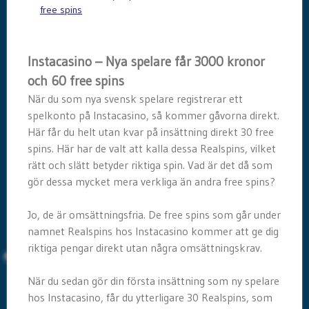
free spins
Instacasino – Nya spelare får 3000 kronor
och 60 free spins
När du som nya svensk spelare registrerar ett
spelkonto på Instacasino, så kommer gåvorna direkt.
Här får du helt utan kvar på insättning direkt 30 free
spins. Här har de valt att kalla dessa Realspins, vilket
rätt och slätt betyder riktiga spin. Vad är det då som
gör dessa mycket mera verkliga än andra free spins?
Jo, de är omsättningsfria. De free spins som går under
namnet Realspins hos Instacasino kommer att ge dig
riktiga pengar direkt utan några omsättningskrav.
När du sedan gör din första insättning som ny spelare
hos Instacasino, får du ytterligare 30 Realspins, som