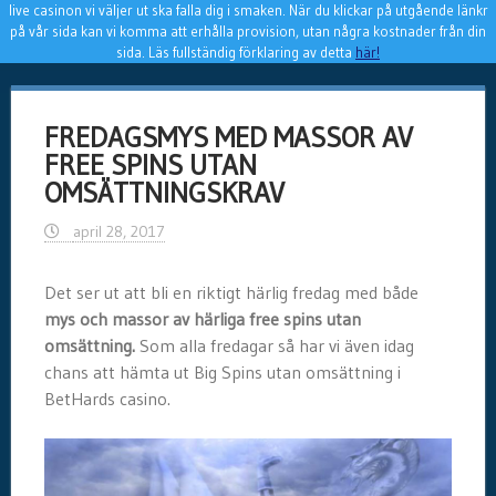
live casinon vi väljer ut ska falla dig i smaken. När du klickar på utgående länkr
på vår sida kan vi komma att erhålla provision, utan några kostnader från din
sida. Läs fullständig förklaring av detta
här!
FREDAGSMYS MED MASSOR AV
FREE SPINS UTAN
OMSÄTTNINGSKRAV
april 28, 2017
Det ser ut att bli en riktigt härlig fredag med både
mys och massor av härliga free spins utan
omsättning.
Som alla fredagar så har vi även idag
chans att hämta ut Big Spins utan omsättning i
BetHards casino.