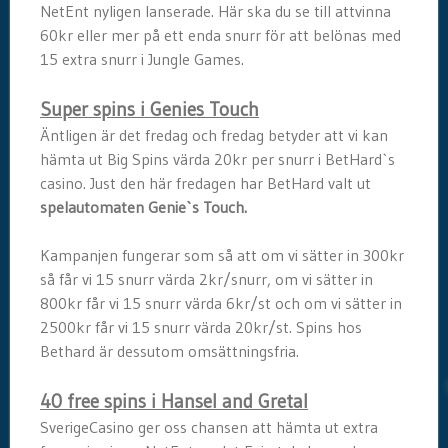
NetEnt nyligen lanserade. Här ska du se till attvinna
60kr eller mer på ett enda snurr för att belönas med
15 extra snurr i Jungle Games.
Super spins i Genies Touch
Äntligen är det fredag och fredag betyder att vi kan
hämta ut Big Spins värda 20kr per snurr i BetHard`s
casino. Just den här fredagen har BetHard valt ut
spelautomaten Genie`s Touch.
Kampanjen fungerar som så att om vi sätter in 300kr
så får vi 15 snurr värda 2kr/snurr, om vi sätter in
800kr får vi 15 snurr värda 6kr/st och om vi sätter in
2500kr får vi 15 snurr värda 20kr/st. Spins hos
Bethard är dessutom omsättningsfria.
40 free spins i Hansel and Gretal
SverigeCasino ger oss chansen att hämta ut extra