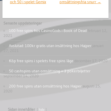
och 50 i spelet Gemix
omsättningsfria snurr
→
Senaste uppdateringar
100 free spins hos CasinoGods i Book of Dead
februari 12,
2021
Avslutad: 100kr gratis utan insättning hos Hajper
januari
27, 2021
Köp free spins i spelets free spins läge
december 17, 2020
50 cashspins utan omsättning + 3 pokerbiljetter
september 14, 2020
200 free spins utan omsättning hos Hajper
augusti 25,
2020
Sidan innehåller
hide