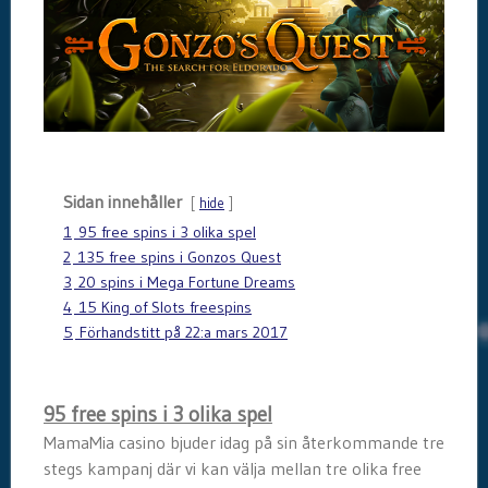
Sidan innehåller
hide
1
95 free spins i 3 olika spel
2
135 free spins i Gonzos Quest
3
20 spins i Mega Fortune Dreams
4
15 King of Slots freespins
5
Förhandstitt på 22:a mars 2017
95 free spins i 3 olika spel
MamaMia casino bjuder idag på sin återkommande tre
stegs kampanj där vi kan välja mellan tre olika free