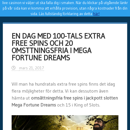
live casinon vi väljer ut ska falla dig i smaken. När du klickar på utgående länkr
på vår sida kan vi komma att erhålla provision, utan några kostnader från din
sida. Läs fullständig förklaring av detta
här!
EN DAG MED 100-TALS EXTRA
FREE SPINS OCH 20
OMSTTNINGSFRIA I MEGA
FORTUNE DREAMS
mars 21, 2017
Vill man ha hundratals extra free spins finns det idag
flera möjligheter för detta. Vi kan dessutom även
hämta ut
omsättningsfria free spins i jackpott slotten
Mega Fortune Dreams
och 15 i King of Slots.