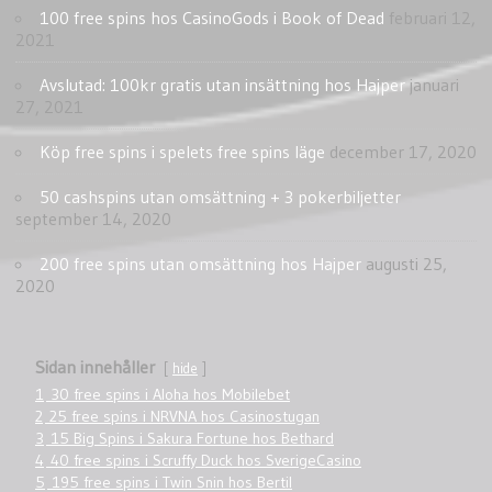
100 free spins hos CasinoGods i Book of Dead
februari 12,
2021
Avslutad: 100kr gratis utan insättning hos Hajper
januari
27, 2021
Köp free spins i spelets free spins läge
december 17, 2020
50 cashspins utan omsättning + 3 pokerbiljetter
september 14, 2020
200 free spins utan omsättning hos Hajper
augusti 25,
2020
Sidan innehåller
hide
1
30 free spins i Aloha hos Mobilebet
2
25 free spins i NRVNA hos Casinostugan
3
15 Big Spins i Sakura Fortune hos Bethard
4
40 free spins i Scruffy Duck hos SverigeCasino
5
195 free spins i Twin Snin hos Bertil