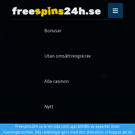
Skip to content
Bonusar
Utan omsättningskrav
Alla casinon
Nytt
Freespins24h.se är en sida som upprätthålls av experter inom
iGamingbranchen. Alla rankningar görs med stor diskretion, vi hoppas att de