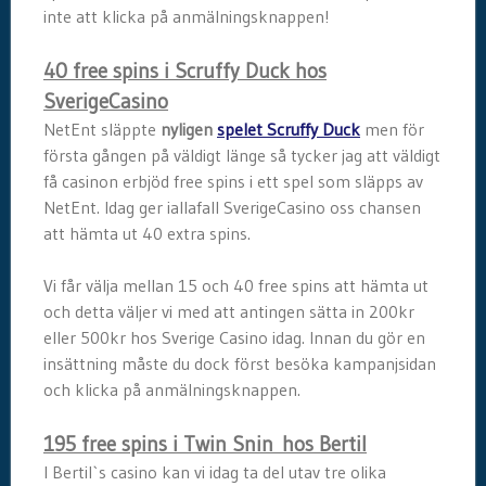
inte att klicka på anmälningsknappen!
40 free spins i Scruffy Duck hos
SverigeCasino
NetEnt släppte
nyligen
spelet Scruffy Duck
men för
första gången på väldigt länge så tycker jag att väldigt
få casinon erbjöd free spins i ett spel som släpps av
NetEnt. Idag ger iallafall SverigeCasino oss chansen
att hämta ut 40 extra spins.
Vi får välja mellan 15 och 40 free spins att hämta ut
och detta väljer vi med att antingen sätta in 200kr
eller 500kr hos Sverige Casino idag. Innan du gör en
insättning måste du dock först besöka kampanjsidan
och klicka på anmälningsknappen.
195 free spins i Twin Snin hos Bertil
I Bertil`s casino kan vi idag ta del utav tre olika