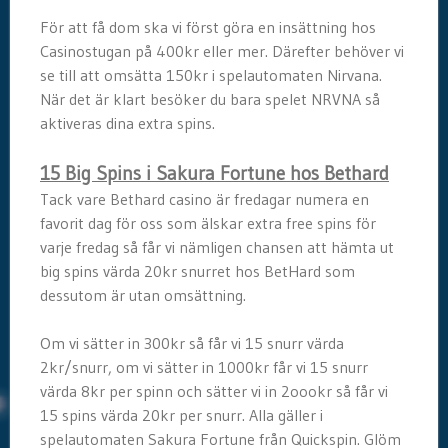
För att få dom ska vi först göra en insättning hos
Casinostugan på 400kr eller mer. Därefter behöver vi
se till att omsätta 150kr i spelautomaten Nirvana.
När det är klart besöker du bara spelet NRVNA så
aktiveras dina extra spins.
15 Big Spins i Sakura Fortune hos Bethard
Tack vare Bethard casino är fredagar numera en
favorit dag för oss som älskar extra free spins för
varje fredag så får vi nämligen chansen att hämta ut
big spins värda 20kr snurret hos BetHard som
dessutom är utan omsättning.
Om vi sätter in 300kr så får vi 15 snurr värda
2kr/snurr, om vi sätter in 1000kr får vi 15 snurr
värda 8kr per spinn och sätter vi in 2oookr så får vi
15 spins värda 20kr per snurr. Alla gäller i
spelautomaten Sakura Fortune från Quickspin. Glöm