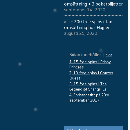
omsättning + 3 pokerbiljetter
september 14, 2020
200 free spins utan
omsättning hos Hajper
augusti 25, 2020
Sidan innehåller
hide
1
15 free spins i Prissy
Princess
2
10 free spins i Gonzos
Quest
3
15 free spins i The
Legend of Shangri-La
4
Förhandstitt på 23:e
september 2017