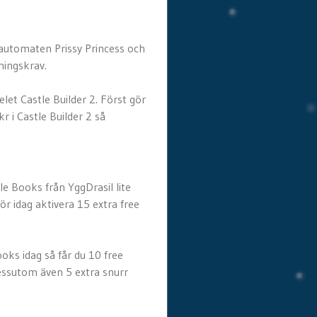
elautomaten Prissy Princess och
ningskrav.
pelet Castle Builder 2. Först gör
r i Castle Builder 2 så
e Books från YggDrasil lite
 idag aktivera 15 extra free
oks idag så får du 10 free
dessutom även 5 extra snurr