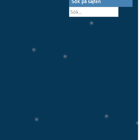
Sök på sajten
Sök: