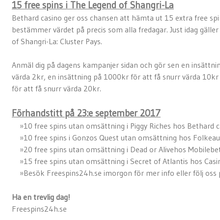
15 free spins i The Legend of Shangri-La
Bethard casino ger oss chansen att hämta ut 15 extra free sp
bestämmer värdet på precis som alla fredagar. Just idag gäller
of Shangri-La: Cluster Pays.
Anmäl dig på dagens kampanjer sidan och gör sen en insättnin
värda 2kr, en insättning på 1000kr för att få snurr värda 10kr
för att få snurr värda 20kr.
Förhandstitt på 23:e september 2017
10 free spins utan omsättning i Piggy Riches hos Bethard c
10 free spins i Gonzos Quest utan omsättning hos Folkea
20 free spins utan omsättning i Dead or Alivehos Mobilebet
15 free spins utan omsättning i Secret of Atlantis hos Cas
Besök Freespins24h.se imorgon för mer info eller följ oss
Ha en trevlig dag!
Freespins24h.se