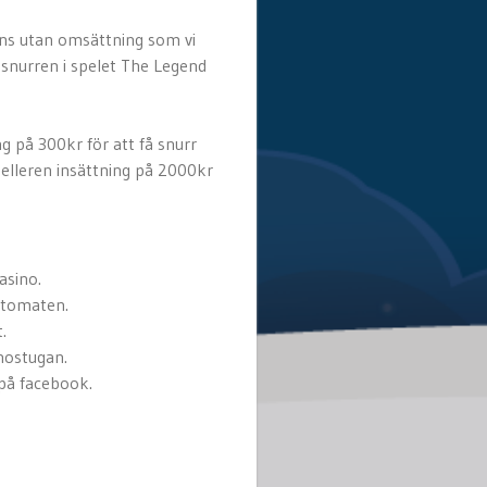
ins utan omsättning som vi
 snurren i spelet The Legend
g på 300kr för att få snurr
 elleren insättning på 2000kr
asino.
utomaten.
.
inostugan.
 på facebook.