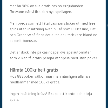
Mer än 98% av alla gratis casino erbjudanden
försvann när vi fick den nya spellagen.
Men precis som ett fåtal casinon sticker ut med free
spins utan insättning även nu så som 888casino, Paf
och GrandIvy så finns det alltid en utstickare bland no
deposit bonusar.
Det är dock inte på casinospel dvs spelautomater
som vi kan få gratis pengar att spela med utan poker.
Hämta 100kr helt gratis
Hos 888poker välkomnar man nämligen alla nya
medlemmar med 100kr gratis.
Ingen insättning krävs! Skapa ett konto och börja
spela.